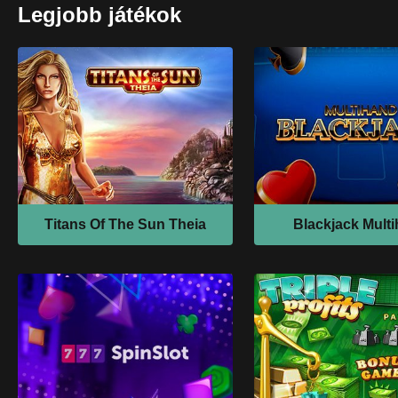
Legjobb játékok
Navigáció a játékcsarnokban
Nyerőgépek
Asztali játékok
Élő osztós termek
Bónuszok és promóciók megértése
Ingyenes pörgetések
Cashback
Titans Of The Sun Theia
Blackjack Mult
Versenyek
Hogyan használja a kuponkódokat
Hogyan váltsa be megfelelően a kódot
Fontos feltételek a kódalapú bónuszokhoz
Gyors javítások