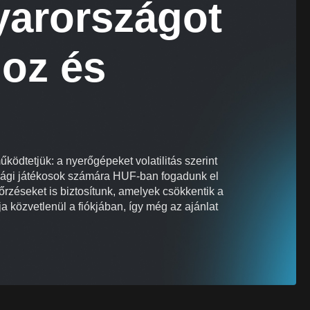
yarországot
hoz és
ödtetjük: a nyerőgépeket volatilitás szerint
rszági játékosok számára HUF-ban fogadunk el
rzéseket is biztosítunk, amelyek csökkentik a
a közvetlenül a fiókjában, így még az ajánlat