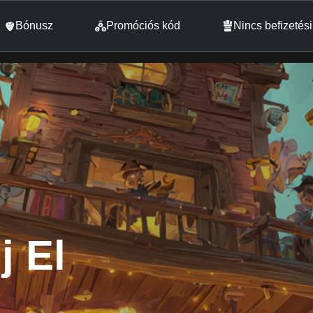
Bónusz
Promóciós kód
Nincs befizetés
j El