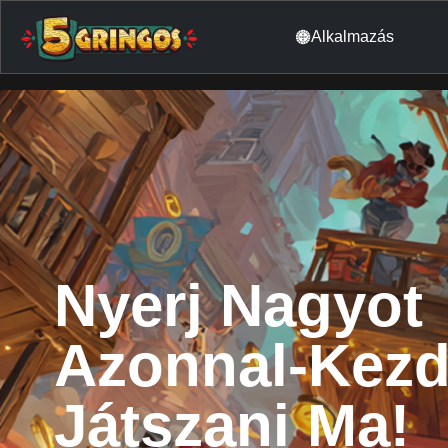
Alkalmazás
Nyerj Nagyot
Azonnal-Kezd
Játszani Ma!