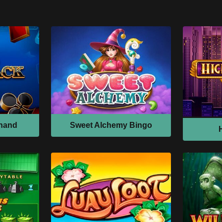
ihand
Sweet Alchemy Bingo