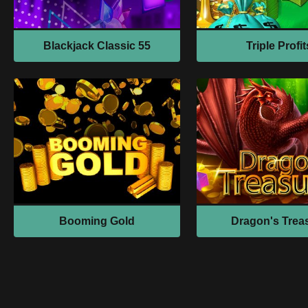
Mobiljáték-élmény
Android-alkalmazás tippek
Blackjack Classic 55
Triple Profit
iOS-alkalmazás tippek
A mobil weboldal használata
Mobilfizetések és támogatás
A VIP-program: különleges előnyök egyszerű lépésekkel
VIP-előnyök
Hogyan kap meghívást a VIP-programba
Booming Gold
Dragon's Trea
Biztonság és játékosvédelem
Hogyan tartjuk biztonságban a befizetéseket és kifizetés
Tisztességes ellenőrzés és csalásmegelőzés
Felelős játék eszközei